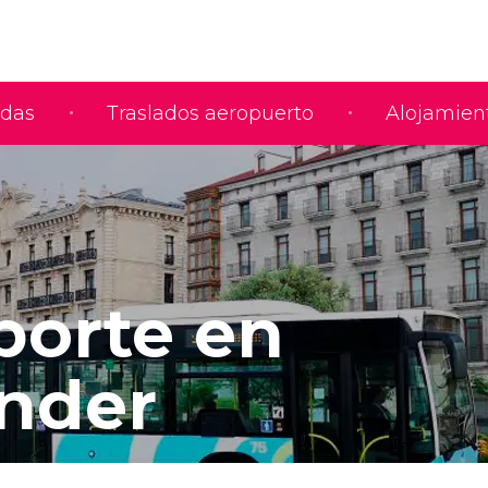
adas
Traslados aeropuerto
Alojamien
porte en
nder