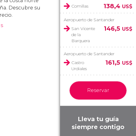
e la costa norte
138,4
Comillas
US$
ña. Descubre su
recio.
Aeropuerto de Santander
ás
146,5
San Vicente
US$
de la
Barquera
Aeropuerto de Santander
161,5
Castro
US$
Urdiales
Reservar
Lleva tu guía
siempre contigo