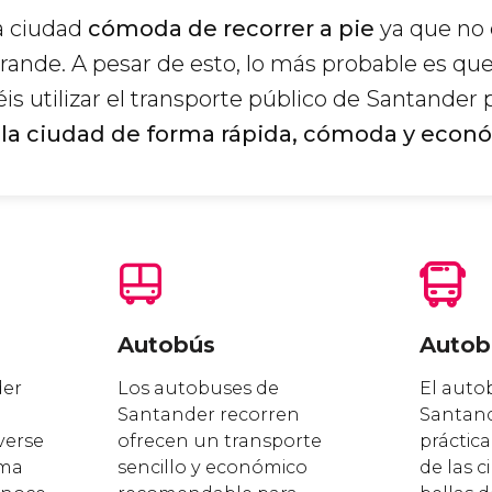
a ciudad
cómoda de recorrer a pie
ya que no 
ande. A pesar de esto, lo más probable es qu
éis utilizar el transporte público de Santander 
 la ciudad de forma rápida, cómoda y econ
Autobús
Autobú
der
Los autobuses de
El autob
Santander recorren
Santand
verse
ofrecen un transporte
práctic
rma
sencillo y económico
de las 