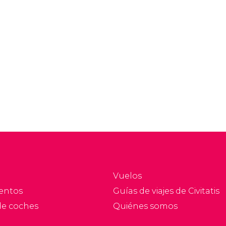
Vuelos
entos
Guías de viajes de Civitatis
de coches
Quiénes somos