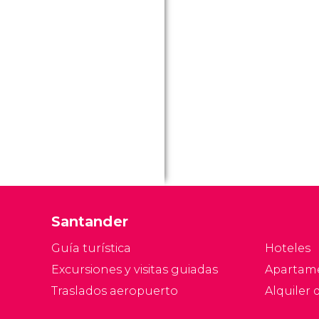
Santander
Guía turística
Hoteles
Excursiones y visitas guiadas
Apartam
Traslados aeropuerto
Alquiler 