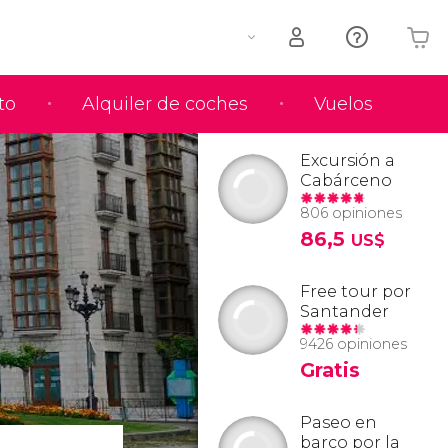
to
Alquiler de coches
Vuelos
Tu carrito está vacío
Excursión a
Cabárceno
806 opiniones
86,5
US$
Free tour por
Santander
9426 opiniones
Gratis
Paseo en
barco por la