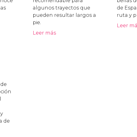
onoce
recomendable para
bellas d
las
algunos trayectos que
de Espa
pueden resultar largos a
ruta y p
pie.
Leer m
Leer más
 de
pción
l
 y
a de