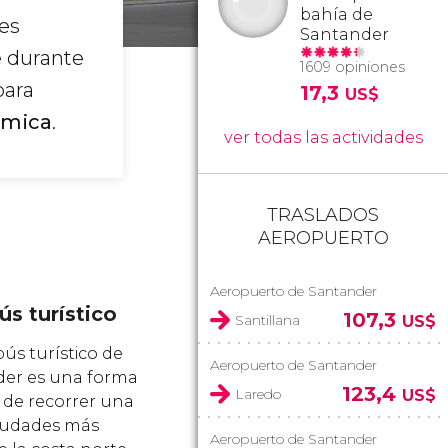
bahía de
es
Santander
e durante
1609 opiniones
para
17,3
US$
ómica
.
ver todas las actividades
TRASLADOS
AEROPUERTO
Aeropuerto de Santander
s turístico
107,3
Santillana
US$
ús turístico de
Aeropuerto de Santander
er es una forma
123,4
Laredo
US$
a de recorrer una
ciudades más
Aeropuerto de Santander