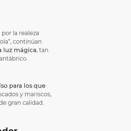
 por la realeza
ola”, continúan
a luz mágica
, tan
Cantábrico.
íso para los que
escados y mariscos,
de gran calidad.
nder