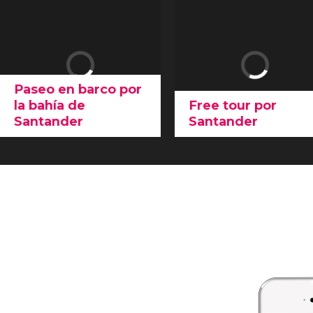
Paseo en barco por
la bahía de
Free tour por
Santander
Santander
Disfruta de una visita
En este
free tour por
turística por la bahía de
Santander
Santander
mientras
descubriremos la
histori
conoces su historia y sus
de la capital de
leyendas con este paseo
Cantabria
. ¡Una ruta idea
en barco.
para empezar a conocer
los puntos de interés de l
ciudad!