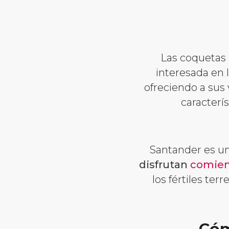
Las coquetas
interesada en 
ofreciendo a sus 
caracterís
Santander es u
disfrutan
comie
los fértiles te
Cóm