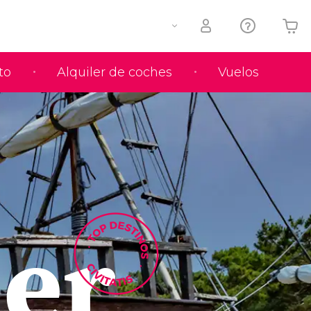
to
Alquiler de coches
Vuelos
Tu carrito está vacío
er