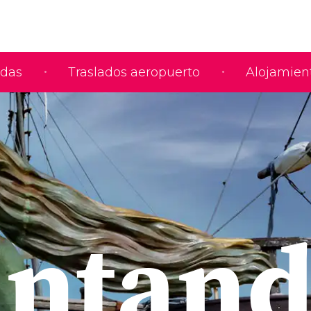
adas
Traslados aeropuerto
Alojamien
antand