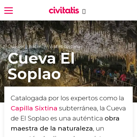
Qué ver y hacer
Visitas cercanas
Cueva El
Soplao
Catalogada por los expertos como la
Capilla Sixtina
subterránea, la Cueva
de El Soplao es una auténtica
obra
maestra de la naturaleza
, un