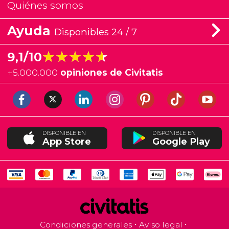
Quiénes somos
Ayuda
Disponibles 24 / 7
★★★★★
★★★★★
9,1/10
+
5.000.000
opiniones de Civitatis
DISPONIBLE EN
DISPONIBLE EN
App Store
Google Play
Condiciones generales
Aviso legal