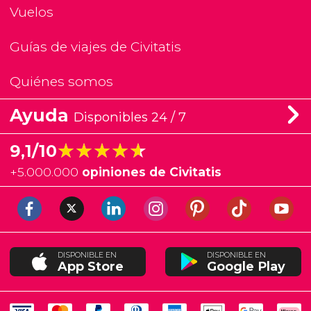
Vuelos
Guías de viajes de Civitatis
Quiénes somos
Ayuda
Disponibles 24 / 7
★★★★★
★★★★★
9,1/10
+
5.000.000
opiniones de Civitatis
DISPONIBLE EN
DISPONIBLE EN
App Store
Google Play