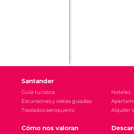
Santander
Guía turística
Hoteles
Excursiones y visitas guiadas
Apartam
Traslados aeropuerto
Alquiler 
Cómo nos valoran
Descar