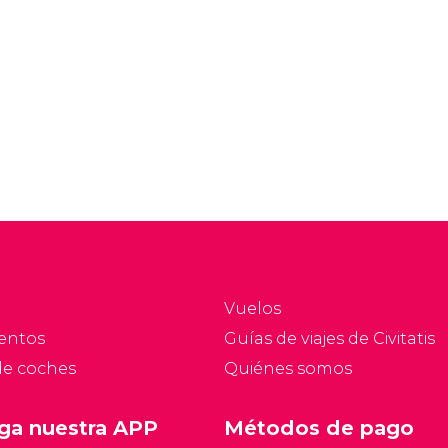
Vuelos
entos
Guías de viajes de Civitatis
de coches
Quiénes somos
ga nuestra APP
Métodos de pago