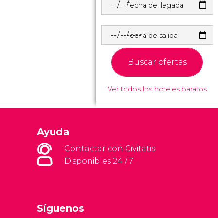
Fecha de llegada
Fecha de salida
Buscar ofertas
Ver todos los hoteles baratos
Ayuda
Contactar con Civitatis
Disponibles 24 / 7
Síguenos