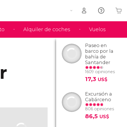
to
Alquiler de coches
Vuelos
Tu carrito está vacío
Paseo en
barco por la
bahía de
Santander
r
1609 opiniones
17,3
US$
Excursión a
Cabárceno
806 opiniones
86,5
US$