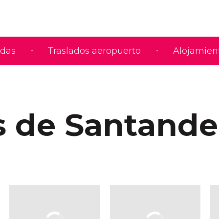
adas
Traslados aeropuerto
Alojamien
s de Santande